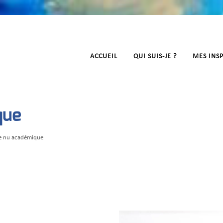
ACCUEIL
QUI SUIS-JE ?
MES INS
que
e nu académique